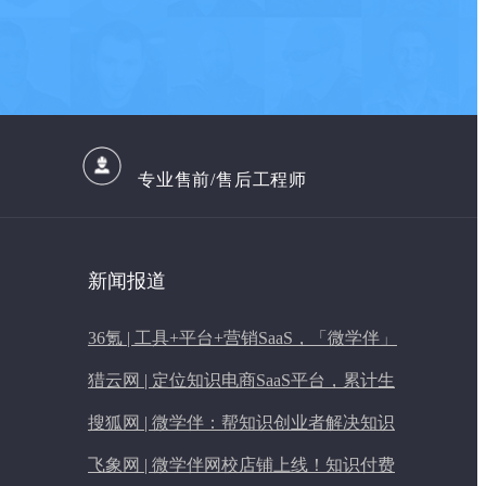
专业售前/售后工程师
新闻报道
36氪 | 工具+平台+营销SaaS，「微学伴」
要从多维度切入知识付费市场
猎云网 | 定位知识电商SaaS平台，累计生
成逾1万个知识店铺，微学伴要做知识付
搜狐网 | 微学伴：帮知识创业者解决知识
费领域的淘宝
付费与运营难题
飞象网 | 微学伴网校店铺上线！知识付费