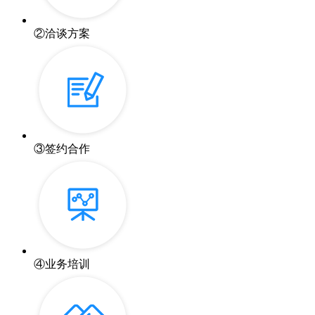
②
洽谈方案
③
签约合作
④
业务培训